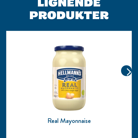
LIGNENDE
PRODUKTER
H
ne
Real Mayonnaise