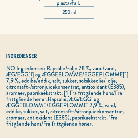
plastavfall.
250 ml
INGREDIENSER
NO Ingredienser: Rapsolie/-olje 78 %, vand/vann,
ÆG/EGG[1] og ÆGGEBLOMME/EGGEPLOMME[1]
7,9 %, eddike/eddik, salt, sukker, solsikkeolie/-olje,
citronsaft-/sitronjuicekonsentrat, antioxidant (E385),
aromaer, paprikaekstrakt. [1]Fra fritgående høns/Fra
frittgående høner.Rapsolie, ÆG/EGG¹ og
ÆGGEBLOMME/EGGEPLOMME¹ 7,9 %, vand,
eddike, sukker, salt, citronsaft-/sitronjuicekonsentrat,
aromaer, antioxidant (E385), paprikaekstrakt. ¹Fra
fritgående høns/Fra frittgående høner.