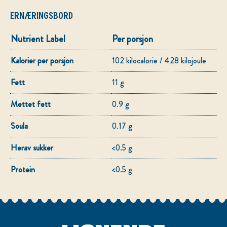
ERNÆRINGSBORD
Nutrient Label
Per porsjon
Kalorier per porsjon
102 kilocalorie / 428 kilojoule
Fett
11 g
Mettet fett
0.9 g
Soula
0.17 g
Herav sukker
<0.5 g
Protein
<0.5 g