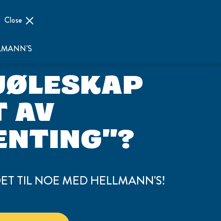
Close
LMANN'S
JØLESKAP
T AV
ENTING"?
ET TIL NOE MED HELLMANN'S!