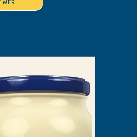
ET KJØLESKAP FULLT AV "INGENTING"?
T MER