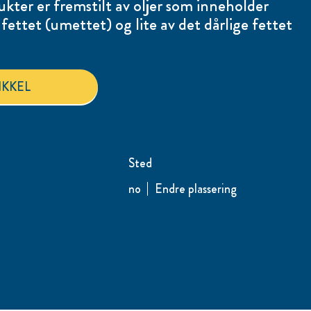
kter er fremstilt av oljer som inneholder
fettet (umettet) og lite av det dårlige fettet
VI VELGER GODE FETTSTOFFER I VÅRE PRODU
IKKEL
Sted
no
Endre plassering