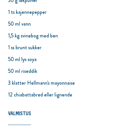
30 g løkpulver
1 ts kajennepepper
50 ml vann
1,5 kg svinebog med ben
1 ss brunt sukker
50 ml lys soya
50 ml riseddik
3 klatter Hellmann's mayonnaise
12 chiabattabrød eller lignende
VALMISTUS