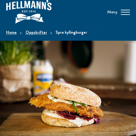
Meny
home
Oppskrifter
Sprø kyllingburger