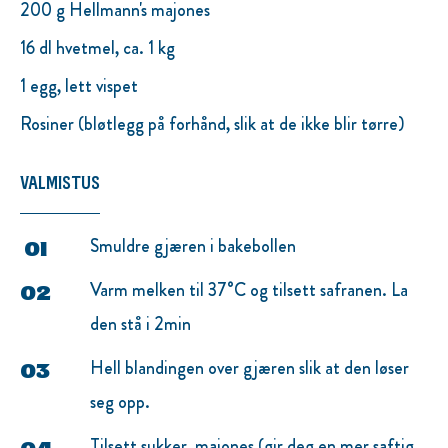
200 g Hellmann's majones
16 dl hvetmel, ca. 1 kg
1 egg, lett vispet
Rosiner (bløtlegg på forhånd, slik at de ikke blir tørre)
VALMISTUS
Smuldre gjæren i bakebollen
Varm melken til 37°C og tilsett safranen. La
den stå i 2min
Hell blandingen over gjæren slik at den løser
seg opp.
Tilsett sukker, majones (gir deg en mer saftig