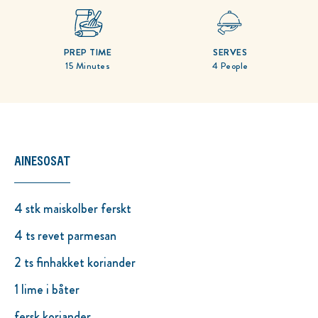
PREP TIME
SERVES
15 Minutes
4 People
AINESOSAT
4 stk maiskolber ferskt
4 ts revet parmesan
2 ts finhakket koriander
1 lime i båter
fersk koriander