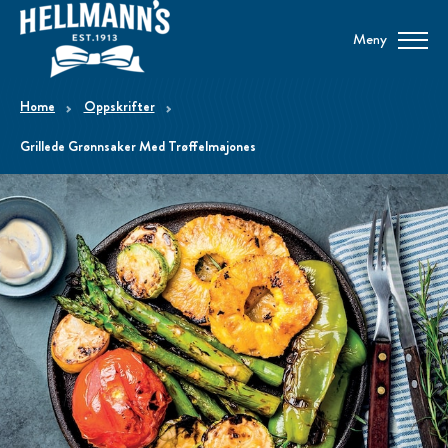
Meny
home
Oppskrifter
Grillede Grønnsaker Med Trøffelmajones