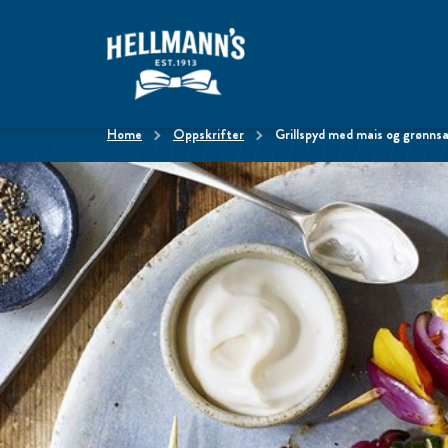
home
Oppskrifter
Grillspyd med mais og grønns