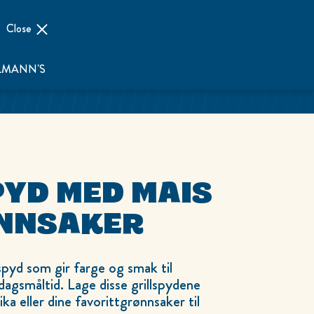
Close
LMANN'S
PYD MED MAIS
NNSAKER
spyd som gir farge og smak til
ddagsmåltid. Lage disse grillspydene
ka eller dine favorittgrønnsaker til