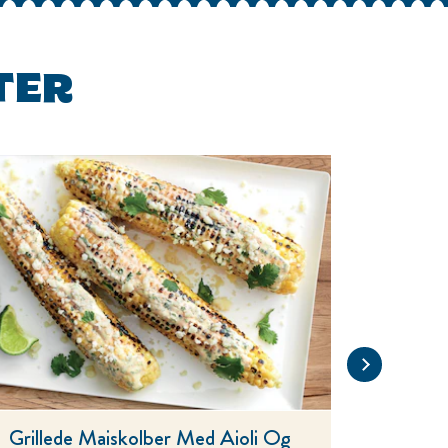
TER
Søtpo
Grillede Maiskolber Med Aioli Og 