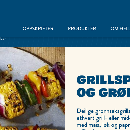
OPPSKRIFTER
PRODUKTER
OM HEL
aker
GRILLS
OG GRØ
Deilige grønnsaksgrill
ethvert grill- eller mi
med mais, løk og papri